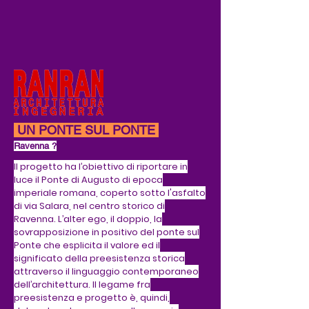
UN PONTE SUL PONTE
Ravenna ?
Il progetto ha l’obiettivo di riportare in
luce il Ponte di Augusto di epoca
imperiale romana, coperto sotto l'asfalto
di via Salara, nel centro storico di
Ravenna.
L’alter ego, il doppio, la
sovrapposizione in positivo del ponte sul
Ponte che esplicita il valore ed il
significato della preesistenza storica
attraverso il linguaggio contemporaneo
dell’architettura.
Il legame fra
preesistenza e progetto è, quindi,